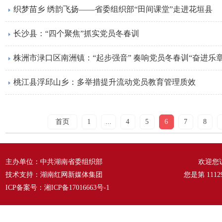
织梦苗乡 绣韵飞扬——省委组织部“田间课堂”走进花垣县
长沙县：“四个聚焦”抓实党员冬春训
株洲市渌口区南洲镇：“起步强音” 奏响党员冬春训“奋进乐章
桃江县浮邱山乡：多举措提升流动党员教育管理质效
首页
1
...
4
5
6
7
8
主办单位：中共湖南省委组织部
欢迎您
技术支持：湖南红网新媒体集团
您是第
1112
ICP备案号：
湘ICP备17016663号-1