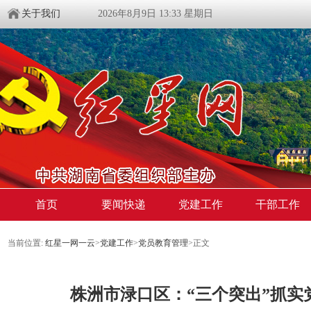
关于我们
2026年8月9日 13:33 星期日
首页
要闻快递
党建工作
干部工作
当前位置:
红星一网一云
>
党建工作
>
党员教育管理
>
正文
株洲市渌口区：“三个突出”抓实