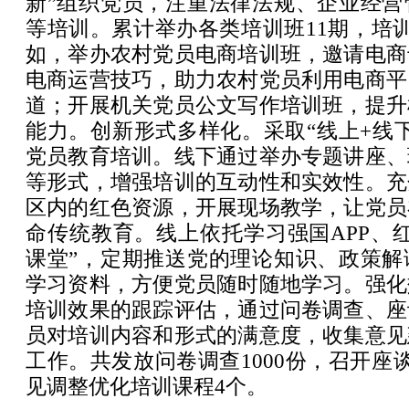
新”组织党员，注重法律法规、企业经营
等培训。累计举办各类培训班11期，培训
如，举办农村党员电商培训班，邀请电商
电商运营技巧，助力农村党员利用电商平
道；开展机关党员公文写作培训班，提升
能力。创新形式多样化。采取“线上+线
党员教育培训。线下通过举办专题讲座、
等形式，增强培训的互动性和实效性。充
区内的红色资源，开展现场教学，让党员
命传统教育。线上依托学习强国APP、
课堂”，定期推送党的理论知识、政策解
学习资料，方便党员随时随地学习。强化
培训效果的跟踪评估，通过问卷调查、座
员对培训内容和形式的满意度，收集意见
工作。共发放问卷调查1000份，召开座
见调整优化培训课程4个。