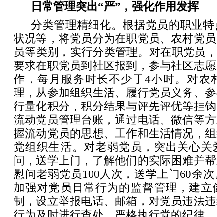
日常管理突出“严”，强化作用发挥
分类管理精细化。根据党员的职业特
状况等，将党员分为在职党员、农村党员
员等类别，实行分类管理。对在职党员，
要求在职党员到社区报到，参与社区志愿
作，每月服务时长不少于4小时。对农
理，从参加组织生活、履行党员义务、参
行量化积分，积分结果与评先评优等挂钩
流动党员管理台账，通过电话、微信等方
握流动党员的思想、工作和生活情况，组
党组织生活。对老弱党员，突出关心关
问，送学上门，了解他们的实际困难并帮
慰问老弱党员100人次，送学上门60余
加强对党员日常行为的监督管理，建立
制，设立举报电话、邮箱，对党员违法违
行为及时进行查处。严格执行党的纪律，