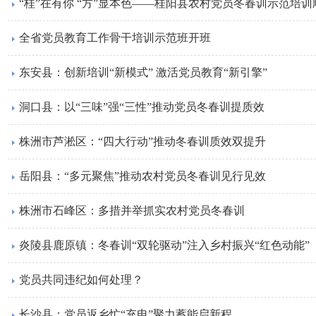
“桂”在有你 “方”显本色——桂阳县农村党员冬春训示范培
全省党员教育工作骨干培训示范班开班
东安县：创新培训“新模式” 激活党员教育“新引擎”
洞口县：以“三味”强“三性”推动党员冬春训提质效
株洲市芦淞区：“四大行动”推动冬春训质效双提升
岳阳县：“多元聚焦”推动农村党员冬春训见行见效
株洲市石峰区：多措并举抓实农村党员冬春训
炎陵县鹿原镇：冬春训“双轮驱动”注入乡村振兴“红色动能”
党员共同违纪如何处理？
长沙县：党员返乡忙“充电”聚力蓄能启新程