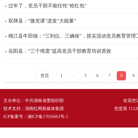
过年了，党员干部不能任性“抢红包”
双牌县：“微党课”迸发“大能量”
桃江县牛田镇：“三到位、三确保”，抓实流动党员教育管理
岳阳县：“三个维度”提高党员干部教育培训质效
首页
1
...
5
6
7
8
9
主办单位：中共湖南省委组织部
欢迎您
技术支持：湖南红网新媒体集团
您是第
1112
ICP备案号：
湘ICP备17016663号-1