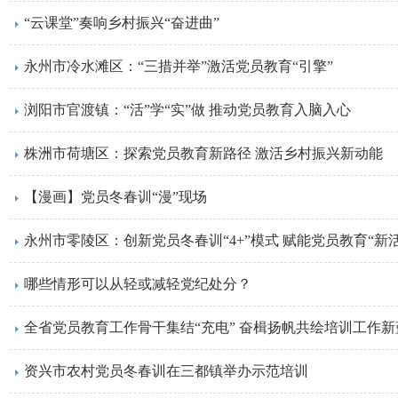
“云课堂”奏响乡村振兴“奋进曲”
永州市冷水滩区：“三措并举”激活党员教育“引擎”
浏阳市官渡镇：“活”学“实”做 推动党员教育入脑入心
株洲市荷塘区：探索党员教育新路径 激活乡村振兴新动能
【漫画】党员冬春训“漫”现场
永州市零陵区：创新党员冬春训“4+”模式 赋能党员教育“新活
哪些情形可以从轻或减轻党纪处分？
全省党员教育工作骨干集结“充电” 奋楫扬帆共绘培训工作新
资兴市农村党员冬春训在三都镇举办示范培训