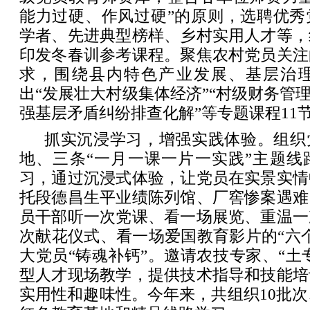
能力过硬、作风过硬”的原则，选聘优秀
学者、先进典型榜样、乡村实用人才等，
印发冬春训参考课程。聚焦农村党员关注
求，围绕县内特色产业发展、基层治
出“发展壮大村级集体经济”“村级财务管理
强基层矛盾纠纷排查化解”等专题课程11
抓实沉浸学习，增强实践体验。组织
地、三条“一月一课一片一实践”主题线
习，通过沉浸式体验，让党员在实景实情
托段德昌生平业绩陈列馆、厂窖惨案遇难
员干部听一次党课、看一场展览、重温一
次献花仪式、看一场爱国教育影片的“六
大党员“铸魂补钙”。邀请农技专家、“土专
型人才现场教学，提供技术指导和技能培
实用性和趣味性。今年来，共组织10批次、