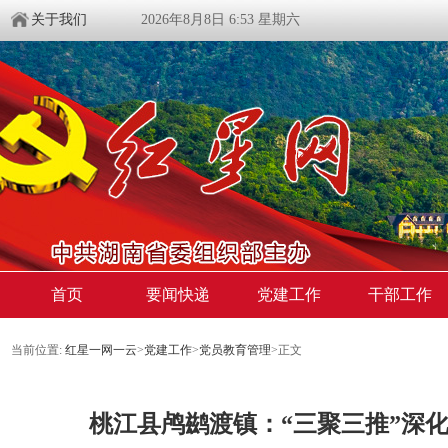
关于我们
2026年8月8日 6:53 星期六
首页
要闻快递
党建工作
干部工作
当前位置:
红星一网一云
>
党建工作
>
党员教育管理
>
正文
桃江县鸬鹚渡镇：“三聚三推”深