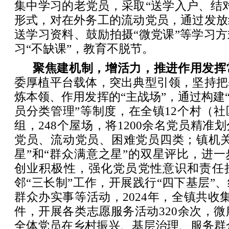
集中学习的老党员，采取“送学入户、结
形式，对在外务工的流动党员，通过发放
送学习资料、鼓励拍摄“微党课”等学习
习“不缺课”，教育不脱节。
聚焦建机制，增活力，推进作用发挥
委厚植平台载体，突出典型引领，坚持把
炼本领、作用发挥的“主战场”，通过构建“
员分类管理”等制度，在全镇12个村（社
组，248个屋场，将1200余名党员精准
党员、流动党员、困难党员四类；镇机关
星”和“群众满意之星”的双星评比，进
创业积极性，强化党员党性意识和责任
邻“三长制”工作，开展践行“四下基层”
群众办实事等活动，2024年，全镇共收集
件，开展各类志愿服务活动320余次，微服
全体党员在乡村振兴、基层治理、服务群