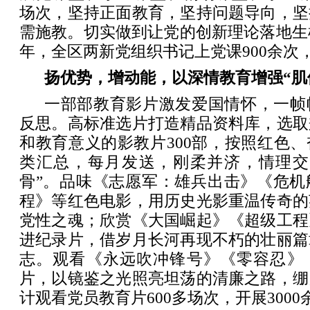
场次，坚持正面教育，坚持问题导向，坚
需施教。切实做到让党的创新理论落地生根
年，全区两新党组织书记上党课900余次，
扬优势，增动能，以深情教育增强“肌
一部部教育影片激发爱国情怀，一帧
反思。高标准选片打造精品资料库，选取
和教育意义的
影教片
300部，按照红色
类汇总，每月发送，刚柔并济，情理交
骨”。品味《志愿军：雄兵出击》《危机
程》等红色电影，用历史光影重温传奇的
党性之魂；欣赏《大国崛起》《超级工程
进纪录片，借岁月长河再现不朽的壮丽篇
志。观看《永远吹冲锋号》《零容忍》
片，以镜鉴之光照亮坦荡的清廉之路，绷
计观看党员教育片600多场次，开展300