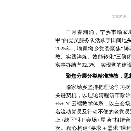
文章来源： 红星
三月春潮涌，宁乡市喻家
甲”的党员服务队活跃于田间地
2025年，喻家坳乡党委聚焦“
教、实践淬炼、效能转化”三阶
实事办结率92.3%，实现党的
聚焦分层分类精准施教，思想
喻家坳乡坚持把理论学习摆
关键契机，以理论清醒筑牢政治
+5+ N”云端教学体系，以主
名流动党员及行动不便的老党员
上+线下”和“会场+屋场”相结合
次。精心构建“要求＋需求”课