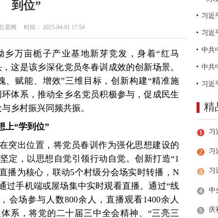
到位”
网 时间： 2025-04-01 17:54
习近
坳乡万亩栀子产业基地新芽竞发，身着“红马
头，这是该乡深化党员冬春训成效的创新场景。
铸魂、赋能、增效”三维目标，创新构建“精准施
闭环体系，推动全乡名党员积极参与，促成民生
精
建设与乡村振兴同频共振。
上“学到位”
在突出位置，将党员春训作为强化思想建设的
习
坚定，以思想自觉引领行动自觉。创新打造“1
会场直播为核心，联动5个村级分会场实时转播，N
通过手机端或屋场集中实时观看直播。通过“线
，会场参与人数800余人，直播观看1400余人
程体系，将党的二十届三中全会精神、“三亮三