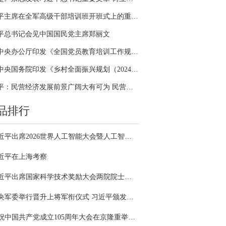
习近平主席在全军高级干部培训班开班式上的重要讲话引领全军开展思想整风、深化政治整训
平总书记会见中国国民党主席郑丽文
中共中央办公厅印发《全国党员教育培训工作规划（2024－2028年）》
中共中央国务院印发《乡村全面振兴规划（2024—2027年）》
习近平：民营经济发展前景广阔大有可为 民营企业和民营企业家大显身手正当其时
品排行
习近平出席2026世界人工智能大会暨人工智能全球治理高级别会议开幕式并发表主旨讲话
近平在上海考察
习近平出席国家科学技术奖励大会两院院士大会中国科协第十一次全国代表大会并发表重要讲话
中央军委举行晋升上将军衔仪式 习近平颁发命令状并向晋衔的军官表示祝贺
庆祝中国共产党成立105周年大会在京隆重举行 习近平发表重要讲话