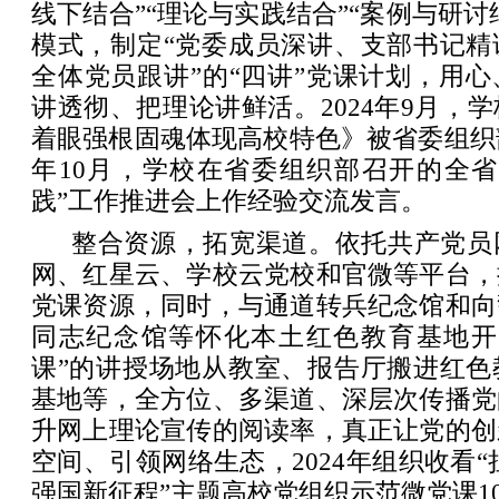
线下结合”“理论与实践结合”“案例与研讨
模式，制定“党委成员深讲、支部书记精
全体党员跟讲”的“四讲”党课计划，用
讲透彻、把理论讲鲜活。2024年9月，
着眼强根固魂体现高校特色》被省委组织部
年10月，学校在省委组织部召开的全省
践”工作推进会上作经验交流发言。
整合资源，拓宽渠道。依托共产党员
网、红星云、学校云党校和官微等平台，
党课资源，同时，与通道转兵纪念馆和向
同志纪念馆等怀化本土红色教育基地开
课”的讲授场地从教室、报告厅搬进红色
基地等，全方位、多渠道、深层次传播党
升网上理论宣传的阅读率，真正让党的创
空间、引领网络生态，2024年组织收看“
强国新征程”主题高校党组织示范微党课10