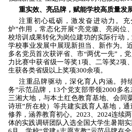
重实效、亮品牌，赋能学校高质量发
注重初心砥砺，激发奋进动力。充
炉”作用，常态化开展“亮党徽、亮岗位
校培训成果转化为岗位建功的实际行动，
学校事业发展中展现新担当、新作为。近
多名党员首次获评省、市“两优一先”，
力比赛中获省级一等奖1项、二等奖2项
生获各类省级以上奖项300余项。
注重品牌驱动，深化育人内涵。持续
务”示范品牌，13个党支部带领2000多
三湘大地，与本土红色教育基地、会同粟
诗班”所在校）等共建实践育人基地，通
修养，涵养教育初心。2023、2024连
体的实践调研团队入选全国大学生暑期实践
6月，学校“党建+志愿支教”示范品牌在