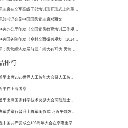
习近平主席在全军高级干部培训班开班式上的重要讲话引领全军开展思想整风、深化政治整训
平总书记会见中国国民党主席郑丽文
中共中央办公厅印发《全国党员教育培训工作规划（2024－2028年）》
中共中央国务院印发《乡村全面振兴规划（2024—2027年）》
习近平：民营经济发展前景广阔大有可为 民营企业和民营企业家大显身手正当其时
品排行
习近平出席2026世界人工智能大会暨人工智能全球治理高级别会议开幕式并发表主旨讲话
近平在上海考察
习近平出席国家科学技术奖励大会两院院士大会中国科协第十一次全国代表大会并发表重要讲话
中央军委举行晋升上将军衔仪式 习近平颁发命令状并向晋衔的军官表示祝贺
庆祝中国共产党成立105周年大会在京隆重举行 习近平发表重要讲话