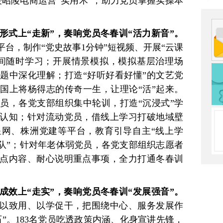
授昭陵电商运营“实用术”，助力党员掌握实操本
形式上“走新”，奏响党员冬春训“活力新音”。
台，制作“党史故事1分钟”短视频、开展“云课
间随时学习；开展情景模拟，模拟基层治理场
题中深化理解；打造“好听好看好懂”的文艺党
国上将杨得志的传奇一生，让理论“活”起来。
员，各党支部组织集中轮训，打造“沉浸式”学
认知；针对流动党员，借线上学习打破地域壁
网、株洲党建等平台，教育引导自主“线上学
掉队”；针对年老体弱党员，各党支部组织志愿者
点内容、耐心说明重点事项，全力打通冬春训
成效上“走实”，奏响党员冬春训“发展强音”。
以致用、以学促干，把围绕中心、服务发展作
”。183名党员吃透政策内涵、化身宣讲先锋，