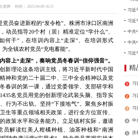
网 时间： 2025-04-09 16:25
习近
是党员奋进新程的“发令枪”。株洲市渌口区南洲
，动员指导20个村（居）精准定位“学什么”、
“如何干”，在培训内容上“走深”、在培训形式
，为全镇农村党员“充电蓄能”。
内容上“走深”，奏响党员冬春训“信仰强音”。
精
的创新理论这条培训主线，将习近平新时代中国
精神和党的二十届二中、三中全会精神以及党
冬春训的第一课，通过党委领学、支部研学和
1435名党员用党的创新理论武装头脑、指导实
习
、行为不出轨。坚持“下接地气”。聚焦乡村振
卫生等重点领域相关政策，进行全方位宣传、
的政策水平和业务能力。立足镇村实际，邀请
党员解读红美人柑橘种植、油茶种植和“南洲