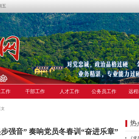
星期五
建工作
干部工作
人才工作
公务员工作
远程
正文
热
步强音” 奏响党员冬春训“奋进乐章”