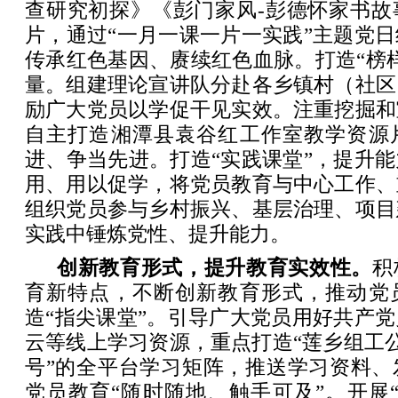
查研究初探》《彭门家风-彭德怀家书故
片，通过“一月一课一片一实践”主题党
传承红色基因、赓续红色血脉。打造“榜
量。组建理论宣讲队分赴各乡镇村（社区
励广大党员以学促干见实效。注重挖掘和
自主打造湘潭县袁谷红工作室教学资源
进、争当先进。打造“实践课堂”，提升
用、用以促学，将党员教育与中心工作、
组织党员参与乡村振兴、基层治理、项目
实践中锤炼党性、提升能力。
创新教育形式，提升教育实效性。
积
育新特点，不断创新教育形式，推动党
造“指尖课堂”。引导广大党员用好共产
云等线上学习资源，重点打造“莲乡组工
号”的全平台学习矩阵，推送学习资料、
党员教育“随时随地、触手可及”。开展