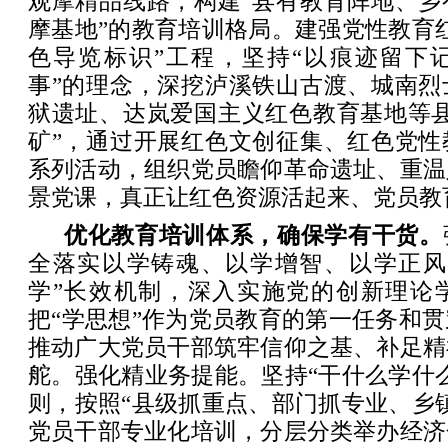
观摩精品线路，构建“县有教育阵地、乡
摩基地”的教育培训格局。建强党性教育
色导览标识”工程，坚持“以痕迹留下
事”的理念，深挖泸溪铁山古渡、城南烈
狱遗址、达岚爱国主义红色教育基地等县
矿”，通过开展红色文创征集、红色党性
系列活动，组织党员瞻仰革命遗址、重温
景党课，真正让红色资源活起来、党员教
优化教育培训体系，确保学有干货。
全落实以学铸魂、以学增智、以学正风
学”长效机制，深入实施党的创新理论
把“学思想”作为党员教育的第一任务和
推动广大党员干部筑牢信仰之基、补足精
舵。强化精业务提能。坚持“干什么学什
则，按照“县级抓重点、部门抓专业、乡
党员干部专业化培训，分层分类举办经济