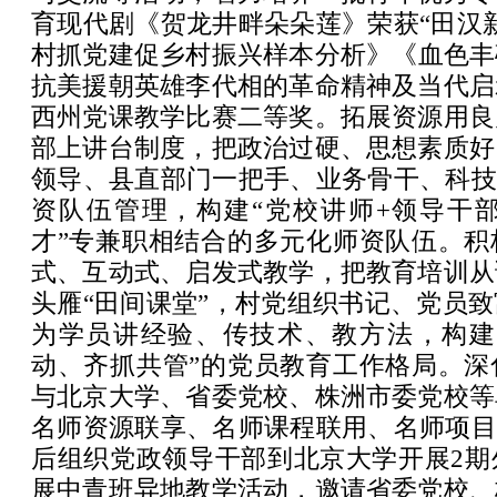
育现代剧《贺龙井畔朵朵莲》荣获“田汉
村抓党建促乡村振兴样本分析》《血色丰
抗美援朝英雄李代相的革命精神及当代启
西州党课教学比赛二等奖。拓展资源用良
部上讲台制度，把政治过硬、思想素质好
领导、县直部门一把手、业务骨干、科技
资队伍管理，构建“党校讲师+领导干部
才”专兼职相结合的多元化师资队伍。积
式、互动式、启发式教学，把教育培训从
头雁“田间课堂”，村党组织书记、党员
为学员讲经验、传技术、教方法，构建
动、齐抓共管”的党员教育工作格局。深
与北京大学、省委党校、株洲市委党校等
名师资源联享、名师课程联用、名师项目
后组织党政领导干部到北京大学开展2期
展中青班异地教学活动，邀请省委党校、