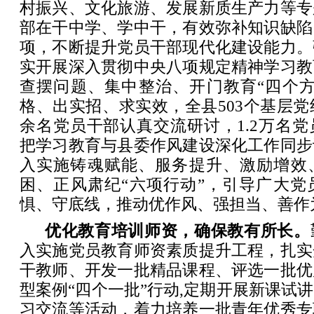
村振兴、文化旅游、发展新质生产力等专
部在干中学、学中干，有效弥补知识缺陷
项，不断提升党员干部现代化建设能力。
实开展深入贯彻中央八项规定精神学习教
查摆问题、集中整治、开门教育“四个方
格、出实招、求实效，全县503个基层党组
余名党员干部认真交流研讨，1.2万名
把学习教育与县委作风建设深化工作同步
入实施铸魂赋能、服务提升、激励增效
困、正风肃纪“六项行动”，引导广大党
惧、守底线，推动优作风、强担当、善作
优化教育培训师资，确保教有所长。
入实施党员教育师资素质提升工程，扎实
干教师、开发一批精品课程、评选一批优
型案例“四个一批”行动,定期开展新课试
习交流等活动，着力培养一批青年优秀专