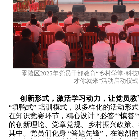
零陵区2025年党员干部教育“乡村学堂·科技
才你就来”活动启动仪式
创新形式，激活学习动力，让党员教
“填鸭式” 培训模式，以多样化的活动形
在知识竞赛环节，精心设计 “必答”“慎答”
的创新理论、党章党规、乡村振兴政策、
其中。党员们化身 “答题先锋”，在激烈