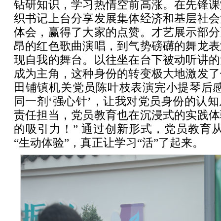
钻研知识，学习热情空前高涨。在先锋课
织书记上台分享发展集体经济和基层社会
体会，赢得了大家的点赞。才艺展示部分
昂的红色歌曲演唱，到气势磅礴的舞龙表
现自我的舞台。以往坐在台下被动听讲的
成为主角，这种身份的转变极大地激发了
田铺镇机关党员陈叶枝表演完小提琴后感
同一剂‘强心针’，让我对党员身份的认
责任担当，党员教育也在沉浸式的实践体
的吸引力！” 通过创新形式，党员教育从 
“生动体验”，真正让学习“活”了起来。