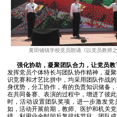
黄田铺镇学校党员朗诵《以党员教师
强化协助，凝聚团队合力，让党员教
发挥党员个体特长与团队协作精神，凝聚
识竞赛和才艺比拼中，均采用团队作战的
身优势，分工协作，有的负责知识储备，
在共同备赛、表演的过程中，增进了彼此
时，活动设置团队奖项，进一步激发党
如，活动开展前期，教师、医护和机关党
绩，利用业余时间反复排练节目，团队成