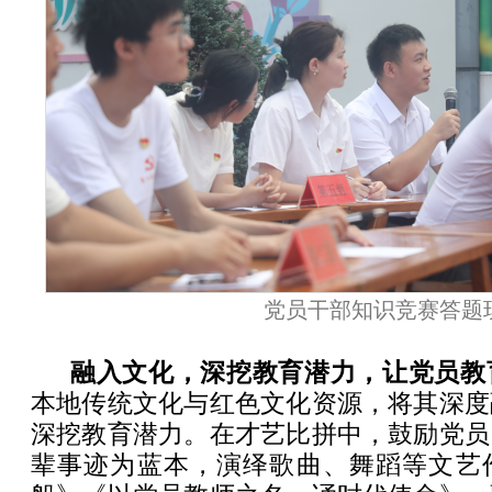
党员干部知识竞赛答题
融入文化，深挖教育潜力，让党员教
本地传统文化与红色文化资源，将其深度
深挖教育潜力。在才艺比拼中，鼓励党员
辈事迹为蓝本，演绎歌曲、舞蹈等文艺