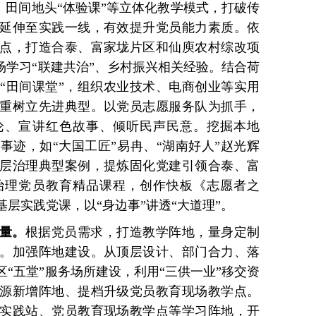
”、田间地头“体验课”等立体化教学模式，打破传
延伸至实践一线，有效提升党员能力素质。依
点，打造合泰、富家垅片区和仙庾农村综改项
场学习“联建共治”、乡村振兴相关经验。结合荷
“田间课堂”，组织农业技术、电商创业等实用
重树立先进典型。以党员志愿服务队为抓手，
论、宣讲红色故事、倾听民声民意。挖掘本地
事迹，如“大国工匠”易冉、“湖南好人”赵光辉
层治理典型案例，提炼固化党建引领合泰、富
治理党员教育精品课程，创作快板《志愿者之
层实践党课，以“身边事”讲透“大道理”。
量。
根据党员需求，打造教学阵地，量身定制
。加强阵地建设。从顶层设计、部门合力、落
“五堂”服务场所建设，利用“三供一业”移交资
源新增阵地、提档升级党员教育现场教学点。
实践站、党员教育现场教学点等学习阵地，开