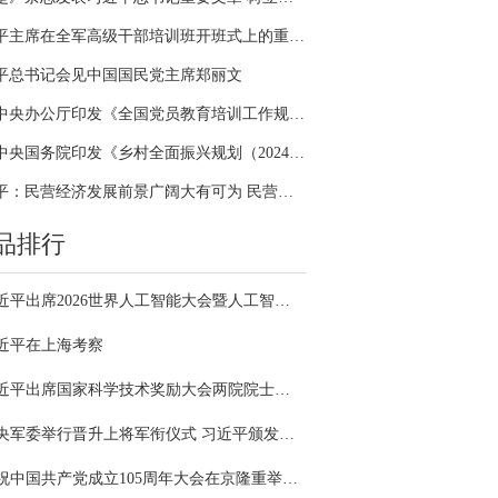
习近平主席在全军高级干部培训班开班式上的重要讲话引领全军开展思想整风、深化政治整训
平总书记会见中国国民党主席郑丽文
中共中央办公厅印发《全国党员教育培训工作规划（2024－2028年）》
中共中央国务院印发《乡村全面振兴规划（2024—2027年）》
习近平：民营经济发展前景广阔大有可为 民营企业和民营企业家大显身手正当其时
品排行
习近平出席2026世界人工智能大会暨人工智能全球治理高级别会议开幕式并发表主旨讲话
近平在上海考察
习近平出席国家科学技术奖励大会两院院士大会中国科协第十一次全国代表大会并发表重要讲话
中央军委举行晋升上将军衔仪式 习近平颁发命令状并向晋衔的军官表示祝贺
庆祝中国共产党成立105周年大会在京隆重举行 习近平发表重要讲话