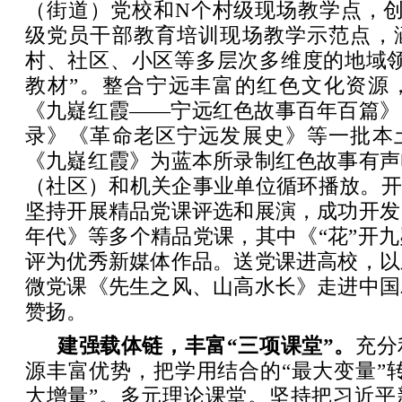
（街道）党校和N个村级现场教学点，创
级党员干部教育培训现场教学示范点，
村、社区、小区等多层次多维度的地域领
教材”。整合宁远丰富的红色文化资源
《九嶷红霞——宁远红色故事百年百篇》
录》《革命老区宁远发展史》等一批本
《九嶷红霞》为蓝本所录制红色故事有声
（社区）和机关企事业单位循环播放。开
坚持开展精品党课评选和展演，成功开发
年代》等多个精品党课，其中《“花”开
评为优秀新媒体作品。送党课进高校，以
微党课《先生之风、山高水长》走进中国
赞扬。
建强载体链，丰富“三项课堂”。
充分
源丰富优势，把学用结合的“最大变量”
大增量”。多元理论课堂。坚持把习近平