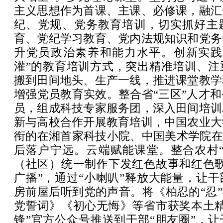
主义思想作为首课、主课、必修课，融汇
纪、党规、党务教育培训，切实抓好主
育、党纪学习教育、党内法规知识和党务
升党员政治素养和能力水平。创新实践
灌”的教育培训方式，突出精准培训、注
搬到田间地头、生产一线，推进课堂教学
增强党员教育实效。整合省“三区”人才
员，组成科技专家服务团，深入田间培训
新与高校合作开展教育培训，中国农业大
衔的在湘首家科技小院、中国美术学院在
后落户宁远。云端赋能课堂。整合农村“
（社区）统一制作下发红色故事和红色歌
广播”，通过“小喇叭”释放大能量，让
房前屋后听到党的声音。将《柏忍的“忍”
党誓词》《初心无悔》等省市获奖本土精
锋”官方公众号推送到干部“朋友圈”，