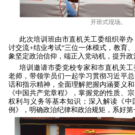
开班式现场。
此次培训班由市直机关工委组织举办
讨交流+结业考试”三位一体模式，教育
象坚定政治信仰，端正入党动机，提升政
培训邀请市委党校专家和市直机关工
老师，带领学员们一起学习贯彻习近平总
话和指示精神，全面理解把握内涵要义和
《中国共产党章程》，掌握党的性质、宗
权利与义务等基本知识；深入解读《中
例》，明确政治纪律和政治规矩，系好第