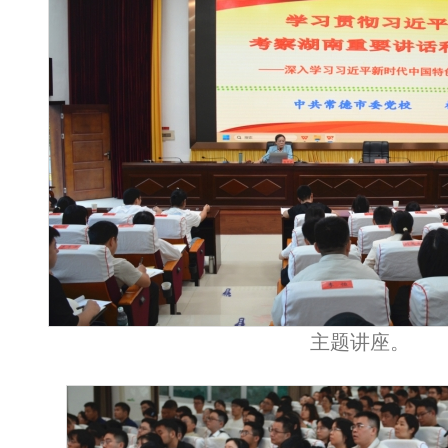
主题讲座。