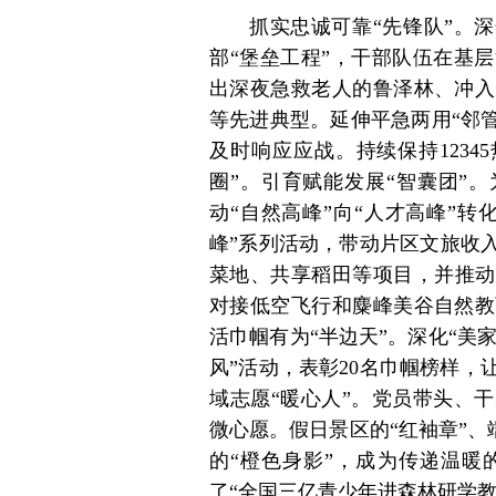
抓实忠诚可靠“先锋队”。深
部“堡垒工程”，干部队伍在基
出深夜急救老人的鲁泽林、冲入
等先进典型。延伸平急两用“邻管
及时响应应战。持续保持1234
圈”。引育赋能发展“智囊团”。
动“自然高峰”向“人才高峰”转
峰”系列活动，带动片区文旅收入
菜地、共享稻田等项目，并推动
对接低空飞行和麋峰美谷自然教
活巾帼有为“半边天”。深化“美
风”活动，表彰20名巾帼榜样
域志愿“暖心人”。党员带头、
微心愿。假日景区的“红袖章”、
的“橙色身影”，成为传递温暖
了“全国三亿青少年进森林研学