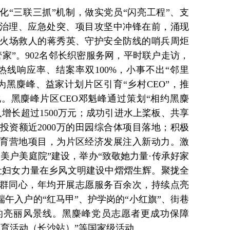
化“三联三抓”机制，做实党员“闪亮工程”、支
层治理、应急处突、项目攻坚中冲锋在前，涌现
火场救人的蒋秀英、守护安全防线的哨兵周炬
家”。902名邻长织密服务网，平时联户走访，
5热线响应率、结案率双100%，小事不出“邻里
为黑麋峰、益家计划片区引育“乡村CEO”，推
化。黑麋峰片区CEO邓魁峰通过策划“相约黑麋
增长超过1500万元；成功引进水上桨板、共享
投资额近2000万的田园综合体项目落地；积极
育营地项目，为片区经济发展注入新动力。激
家美户美庭院”建设，举办“致敬她力量·传承好家
，让妇女力量在乡风文明建设中熠熠生辉。聚拢全
干群同心，年均开展志愿服务百余次，持续点亮
端午入户的“红马甲”、护学岗的“小红旗”、街巷
的亮丽风景线。黑麋峰党员志愿者更成功保障
教育活动（长沙站）”等国家级活动。