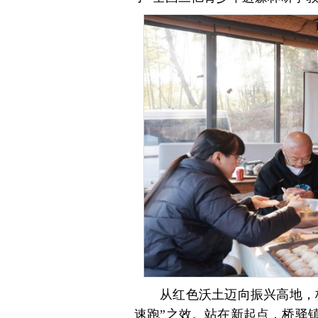
从红色沃土迈向振兴高地，
速跑”之效。站在新起点，桥驿