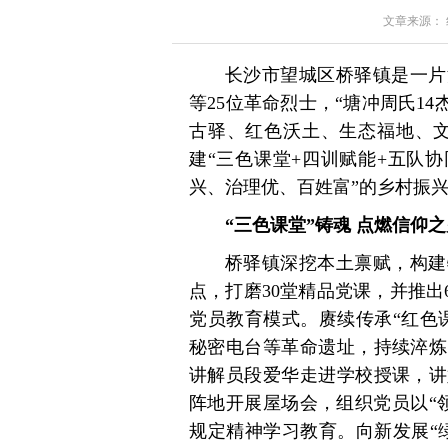
文章来源： 红星
长沙市望城区桥驿镇是一片
等25位革命烈士，“塘冲周氏1
古驿、红色沃土、生态福地、文
建“三色课堂+四训赋能+五队
兴、治理优、百姓富”的乡村振
“三色课堂”铸魂 点燃信仰
桥驿镇深挖本土禀赋，构建
点，打磨30堂精品党课，并推出
党员教育模式。赓续传承“红色
秘密电台等革命遗址，持续淬炼
讲解员段爱华走进学校授课，讲
阵地开展屋场会，组织党员以“
规定精神学习教育。向新发展“