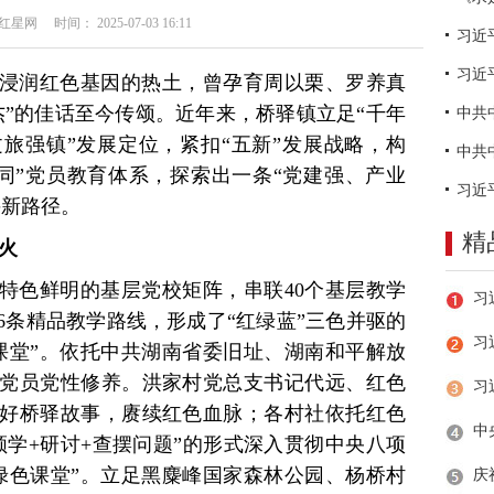
网 时间： 2025-07-03 16:11
习近
浸润红色基因的热土，曾孕育周以栗、罗养真
4杰”的佳话至今传颂。近年来，桥驿镇立足“千年
旅强镇”发展定位，紧扣“五新”发展战略，构
协同”党员教育体系，探索出一条“党建强、产业
兴新路径。
精
之火
特色鲜明的基层党校矩阵，串联40个基层教学
6条精品教学路线，形成了“红绿蓝”三色并驱的
习
课堂”。依托中共湖南省委旧址、湖南和平解放
党员党性修养。洪家村党总支书记代远、红色
好桥驿故事，赓续红色血脉；各村社依托红色
领学+研讨+查摆问题”的形式深入贯彻中央八项
绿色课堂”。立足黑麋峰国家森林公园、杨桥村