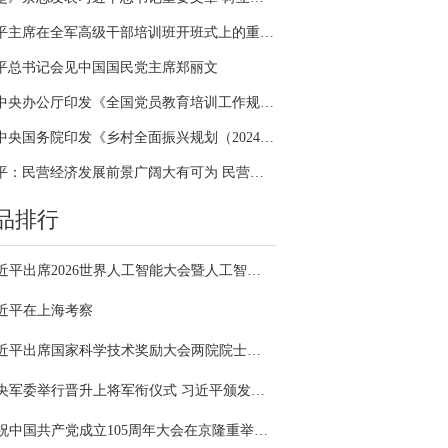
习近平主席在全军高级干部培训班开班式上的重要讲话引领全军开展思想整风、深化政治整训
平总书记会见中国国民党主席郑丽文
中共中央办公厅印发《全国党员教育培训工作规划（2024－2028年）》
中共中央国务院印发《乡村全面振兴规划（2024—2027年）》
习近平：民营经济发展前景广阔大有可为 民营企业和民营企业家大显身手正当其时
品排行
习近平出席2026世界人工智能大会暨人工智能全球治理高级别会议开幕式并发表主旨讲话
近平在上海考察
习近平出席国家科学技术奖励大会两院院士大会中国科协第十一次全国代表大会并发表重要讲话
中央军委举行晋升上将军衔仪式 习近平颁发命令状并向晋衔的军官表示祝贺
庆祝中国共产党成立105周年大会在京隆重举行 习近平发表重要讲话