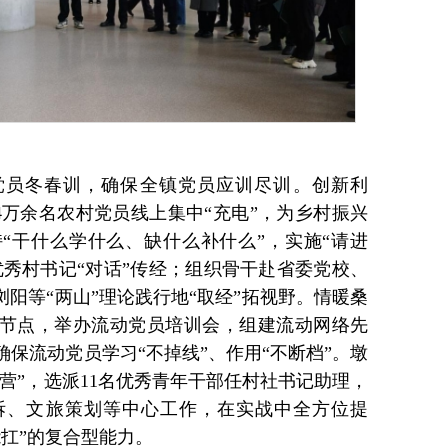
党员冬春训，确保全镇党员应训尽训。创新利
.4万余名农村党员线上集中“充电”，为乡村振兴
持“干什么学什么、缺什么补什么”，实施“请进
优秀村书记“对话”传经；组织骨干赴省委党校、
浏阳等“两山”理论践行地“取经”拓视野。情暖桑
等节点，举办流动党员培训会，组建流动网络先
保流动党员学习“不掉线”、作用“不断档”。墩
训营”，选派11名优秀青年干部任村社书记助理，
拆、文旅策划等中心工作，在实战中全方位提
扛”的复合型能力。