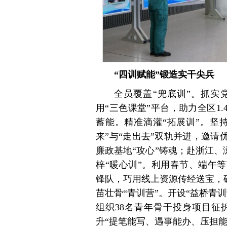
“四训赋能”锻造实干尖兵
全员覆盖“兜底训”。抓实
用“三色课堂”平台，助力全区1
蓄能。精准滴灌“
拓展训
”。坚
来”与“走出去”双轨并进，邀请
廉政基地“攻心”铸魂；赴浙江、
梓“暖心训”。利用春节、端午
锋队，巧用线上资源传经送宝，确
苗壮骨“青训营”。开设“益桥青
组织38名青年骨干投身项目征
升“提笔能写、遇事能办、压担能