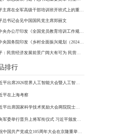
习近平主席在全军高级干部培训班开班式上的重要讲话引领全军开展思想整风、深化政治整训
平总书记会见中国国民党主席郑丽文
中共中央办公厅印发《全国党员教育培训工作规划（2024－2028年）》
中共中央国务院印发《乡村全面振兴规划（2024—2027年）》
习近平：民营经济发展前景广阔大有可为 民营企业和民营企业家大显身手正当其时
品排行
习近平出席2026世界人工智能大会暨人工智能全球治理高级别会议开幕式并发表主旨讲话
近平在上海考察
习近平出席国家科学技术奖励大会两院院士大会中国科协第十一次全国代表大会并发表重要讲话
中央军委举行晋升上将军衔仪式 习近平颁发命令状并向晋衔的军官表示祝贺
庆祝中国共产党成立105周年大会在京隆重举行 习近平发表重要讲话