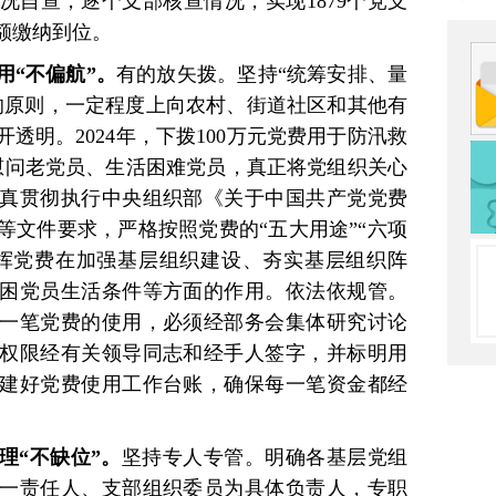
况自查，逐个支部核查情况，实现1879个党支
额缴纳到位。
用“不偏航”。
有的放矢拨。坚持“统筹安排、量
的原则，一定程度上向农村、街道社区和其他有
透明。2024年，下拨100万元党费用于防汛救
访慰问老党员、生活困难党员，真正将党组织关心
真贯彻执行中央组织部《关于中国共产党党费
等文件要求，严格按照党费的“五大用途”“六项
挥党费在加强基层组织建设、夯实基层组织阵
困党员生活条件等方面的作用。依法依规管。
一笔党费的使用，必须经部务会集体研究讨论
权限经有关领导同志和经手人签字，并标明用
建好党费使用工作台账，确保每一笔资金都经
理“不缺位”。
坚持专人专管。明确各基层党组
一责任人、支部组织委员为具体负责人，专职