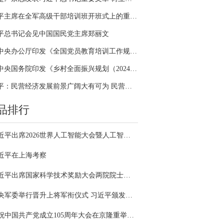
习近平主席在全军高级干部培训班开班式上的重要讲话引领全军开展思想整风、深化政治整训
平总书记会见中国国民党主席郑丽文
中共中央办公厅印发《全国党员教育培训工作规划（2024－2028年）》
中共中央国务院印发《乡村全面振兴规划（2024—2027年）》
习近平：民营经济发展前景广阔大有可为 民营企业和民营企业家大显身手正当其时
品排行
习近平出席2026世界人工智能大会暨人工智能全球治理高级别会议开幕式并发表主旨讲话
近平在上海考察
习近平出席国家科学技术奖励大会两院院士大会中国科协第十一次全国代表大会并发表重要讲话
中央军委举行晋升上将军衔仪式 习近平颁发命令状并向晋衔的军官表示祝贺
庆祝中国共产党成立105周年大会在京隆重举行 习近平发表重要讲话