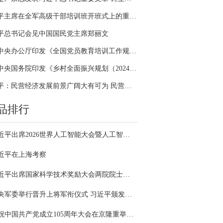
习近平主席在全军高级干部培训班开班式上的重要讲话引领全军开展思想整风、深化政治整训
平总书记会见中国国民党主席郑丽文
中共中央办公厅印发《全国党员教育培训工作规划（2024－2028年）》
中共中央国务院印发《乡村全面振兴规划（2024—2027年）》
习近平：民营经济发展前景广阔大有可为 民营企业和民营企业家大显身手正当其时
品排行
习近平出席2026世界人工智能大会暨人工智能全球治理高级别会议开幕式并发表主旨讲话
近平在上海考察
习近平出席国家科学技术奖励大会两院院士大会中国科协第十一次全国代表大会并发表重要讲话
中央军委举行晋升上将军衔仪式 习近平颁发命令状并向晋衔的军官表示祝贺
庆祝中国共产党成立105周年大会在京隆重举行 习近平发表重要讲话