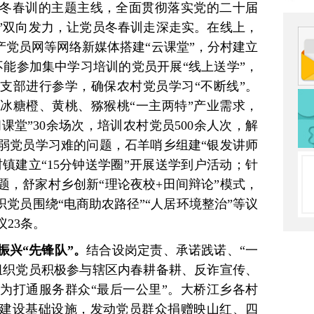
冬春训的主题主线，全面贯彻落实党的二十届
下”双向发力，让党员冬春训走深走实。在线上，
产党员网等网络新媒体搭建“云课堂”，分村建立
不能参加集中学习培训的党员开展“线上送学”，
支部进行参学，确保农村党员学习“不断线”。
冰糖橙、黄桃、猕猴桃“一主两特”产业需求，
间课堂”30余场次，培训农村党员500余人次，解
体弱党员学习难的问题，石羊哨乡组建“银发讲师
村镇建立“15分钟送学圈”开展送学到户活动；针
题，舒家村乡创新“理论夜校+田间辩论”模式，
织党员围绕“电商助农路径”“人居环境整治”等议
23条。
振兴“先锋队”。
结合设岗定责、承诺践诺、“一
组织党员积极参与辖区内春耕备耕、反诈宣传、
为打通服务群众“最后一公里”。大桥江乡各村
建设基础设施，发动党员群众捐赠映山红、四