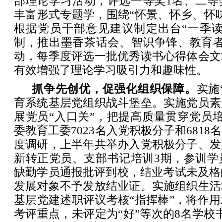
部理论学习活动，评选一等奖1名、二等
丰富形式专题学，围绕“怀景、怀乡、怀
根据党员干部意见建议制定出台“一季读
制，推出墨香茶话会、智识争锋、教育者
动，每季度评选一批优秀读书心得体会文
有效增强了理论学习吸引力和趣味性。
抓争先创优，促强化组织保障。
实施
育系统基层党组织战斗堡垒。实施党员素
展党员“入口关”，把提高质量贯穿党员
委教育工委7023名入党积极分子和681
度调研，上半年共举办入党积极分子、发
新转正党员、支部书记培训3期，参训学员
缺勤学员通报批评到校，结业考试未及格
发展对象不予发放结业证。实施组织生活
基层党建述职评议考核“指挥棒”，将作
考评重点，未评定为“好”等次的8名学校