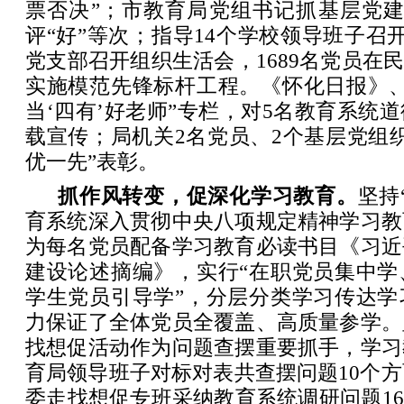
票否决”；市教育局党组书记抓基层党建
评“好”等次；指导14个学校领导班子召开
党支部召开组织生活会，1689名党员在民
实施模范先锋标杆工程。《怀化日报》、
当‘四有’好老师”专栏，对5名教育系统
载宣传；局机关2名党员、2个基层党组
优一先”表彰。
抓作风转变，促深化学习教育。
坚持
育系统深入贯彻中央八项规定精神学习教
为每名党员配备学习教育必读书目《习近
建设论述摘编》，实行“在职党员集中学
学生党员引导学”，分层分类学习传达学
力保证了全体党员全覆盖、高质量参学。
找想促活动作为问题查摆重要抓手，学习
育局领导班子对标对表共查摆问题10个方
委走找想促专班采纳教育系统调研问题16个