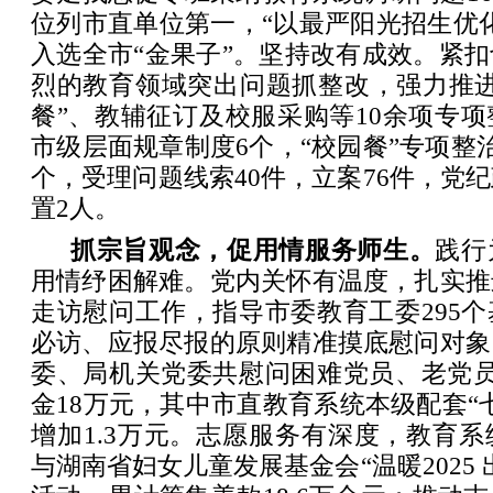
位列市直单位第一，“以最严阳光招生优
入选全市“金果子”。坚持改有成效。紧
烈的教育领域突出问题抓整改，强力推进
餐”、教辅征订及校服采购等10余项专
市级层面规章制度6个，“校园餐”专项整治
个，受理问题线索40件，立案76件，党纪
置2人。
抓宗旨观念，促用情服务师生。
践行
用情纾困解难。党内关怀有温度，扎实推
走访慰问工作，指导市委教育工委295
必访、应报尽报的原则精准摸底慰问对象
委、局机关党委共慰问困难党员、老党员
金18万元，其中市直教育系统本级配套“
增加1.3万元。志愿服务有深度，教育
与湖南省妇女儿童发展基金会“温暖2025