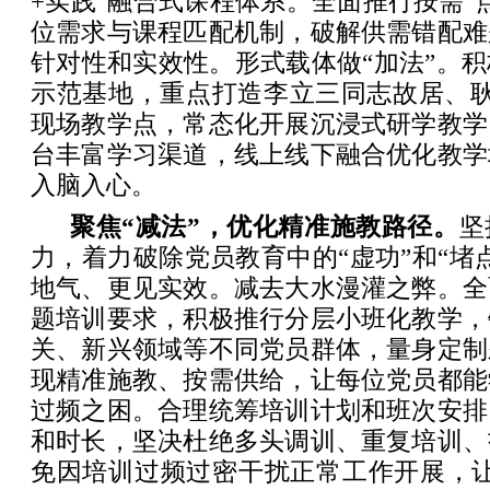
+实践”融合式课程体系。全面推行按需“
位需求与课程匹配机制，破解供需错配难
针对性和实效性。形式载体做“加法”。
示范基地，重点打造李立三同志故居、耿
现场教学点，常态化开展沉浸式研学教学
台丰富学习渠道，线上线下融合优化教学
入脑入心。
聚焦“减法”，优化精准施教路径。
坚
力，着力破除党员教育中的“虚功”和“堵
地气、更见实效。减去大水漫灌之弊。全
题培训要求，积极推行分层小班化教学，
关、新兴领域等不同党员群体，量身定制
现精准施教、按需供给，让每位党员都能
过频之困。合理统筹培训计划和班次安排
和时长，坚决杜绝多头调训、重复培训、
免因培训过频过密干扰正常工作开展，让