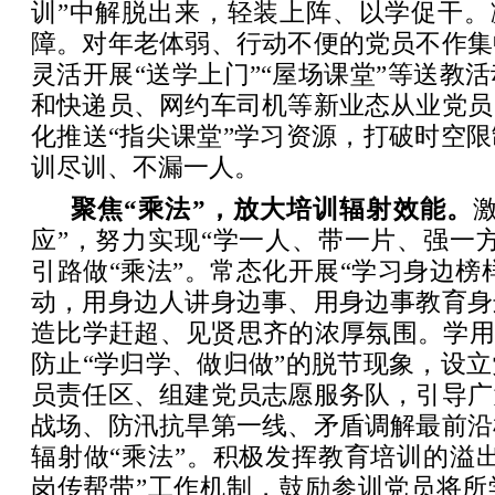
训”中解脱出来，轻装上阵、以学促干。
障。对年老体弱、行动不便的党员不作集
灵活开展“送学上门”“屋场课堂”等送教
和快递员、网约车司机等新业态从业党员
化推送“指尖课堂”学习资源，打破时空
训尽训、不漏一人。
聚焦“乘法”，放大培训辐射效能。
应”，努力实现“学一人、带一片、强一
引路做“乘法”。常态化开展“学习身边榜样
动，用身边人讲身边事、用身边事教育身
造比学赶超、见贤思齐的浓厚氛围。学用
防止“学归学、做归做”的脱节现象，设
员责任区、组建党员志愿服务队，引导广
战场、防汛抗旱第一线、矛盾调解最前沿
辐射做“乘法”。积极发挥教育培训的溢
岗传帮带”工作机制，鼓励参训党员将所