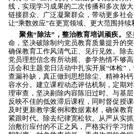
线，实现学习成果的二次传播和多次放大
链接群众、广泛凝聚群众，带动更多社会
让“乘数效应”在更宽领域、更大范围持续
聚焦“除法”，整治教育培训顽疾。
坚
命，坚决破除制约党员教育质量提升的突
确保教育工作风清气正、见行见效。除去
党员理想信念有所动摇、参学热情不够高
活会和主题党日活动中扎实开展“体检”
查漏补缺，真正做到思想除尘、精神补钙
容水分。建立课程动态评估机制，定期对
理审查，坚决剔除内容陈旧过时、与基层
反映不佳的低效滞后课程，同时督促授课
及时更新教学案例和数据素材，确保教育
紧跟时代。除去纪律宽松软。从严从实抓
治敷衍应付的不正之风，严格实行学习情