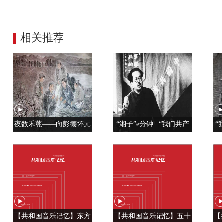
相关推荐
夜数禾蔸——向彭德怀元
“湘子”e分钟 | “我们共产
“
帅学调查研究
党人是用特殊材料制成的”
【共和国音乐记忆】东方
【共和国音乐记忆】五十
【