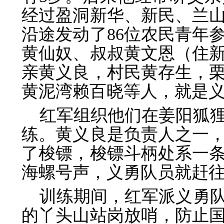
经过盈洞新华、新民、兰
沿途发动了86位农民青年
黄仙奴、叔叔黄文恩（住
亲黄义良，村民黄存生，
黄泥湾赖百晓等人，就是
红军组织他们在姜阳狐
练。黄义良是负责人之一
了梭镖，梭镖斗柄处系一
海螺号声，义勇队员就赶
训练期间，红军派义勇
的丫头山站岗放哨，防止