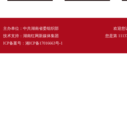
风来满眼春 ——《春天的
六种语言 汇成一句话
温
故事》
——《爱我中华》
主办单位：中共湖南省委组织部
欢迎您
技术支持：湖南红网新媒体集团
您是第
1113
ICP备案号：
湘ICP备17016663号-1