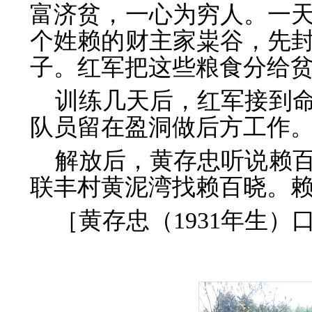
富济贫，一心为穷人。一
个姓赖的财主家粜谷，先
子。红军把这些粮食分给
训练几天后，红军接到
队员留在盈洞做后方工作
解放后，黄存忠听说赖百
联丰村黄泥湾找赖百晓。
［黄存忠（1931年生