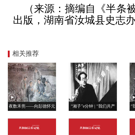
（来源：摘编自《半条
出版，湖南省汝城县史志办
相关推荐
夜数禾蔸——向彭德怀元
“湘子”e分钟 | “我们共产
“
帅学调查研究
党人是用特殊材料制成的”