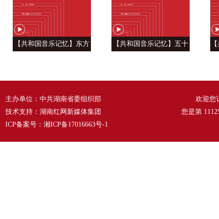
【共和国音乐记忆】东方
【共和国音乐记忆】五十
【
风来满眼春 ——《春天的
六种语言 汇成一句话
温
故事》
——《爱我中华》
主办单位：中共湖南省委组织部
欢迎您
技术支持：湖南红网新媒体集团
您是第
1112
ICP备案号：
湘ICP备17016663号-1