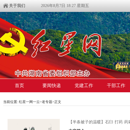
关于我们
2026年8月7日 18:27 星期五
首页
要闻快递
党建工作
干部工作
当前位置:
红星一网一云
>
老专题
>
正文
【半条被子的温暖】石臼·打药·药