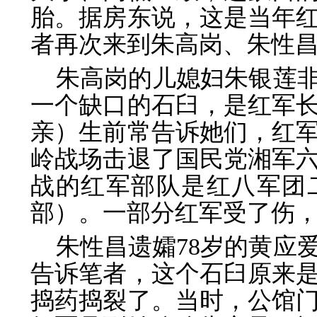
胎。据房东说，这是当年红军
者再次来到朱高岗、朱性
朱高岗的儿媳妇朱银莲
一个缺口的石臼，是红军
亲）生前常告诉她们，红
岭战场击退了国民党湘军
战的红军部队是红八军团
部）。一部分红军受了伤
朱性昌遗孀78岁的黄应
告诉笔者，这个石臼原来
捣药捣裂了。当时，公馆