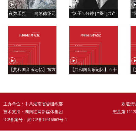
夜数禾蔸——向彭德怀元
“湘子”e分钟 | “我们共产
“
帅学调查研究
党人是用特殊材料制成的”
【共和国音乐记忆】东方
【共和国音乐记忆】五十
【
风来满眼春 ——《春天的
六种语言 汇成一句话
温
故事》
——《爱我中华》
主办单位：中共湖南省委组织部
欢迎您
技术支持：湖南红网新媒体集团
您是第
1112
ICP备案号：
湘ICP备17016663号-1