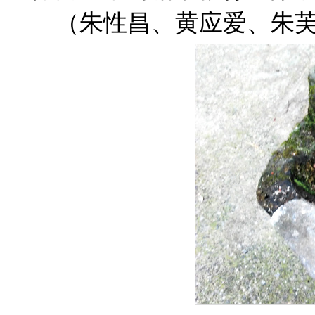
（朱性昌、黄应爱、朱