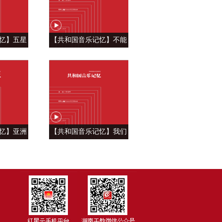
忆】五星
【共和国音乐记忆】不能
自豪 ——
忘怀的眷恋 ——《青藏高
飘》
原》
忆】亚洲
【共和国音乐记忆】我们
—《亚洲雄
祝福你的生日 ——《今天
是你的生日》