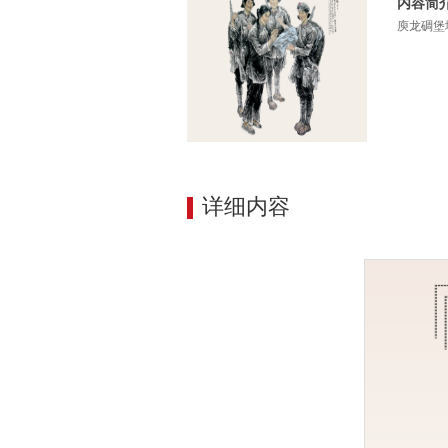
内容简
庾龙碉堡
详细内容