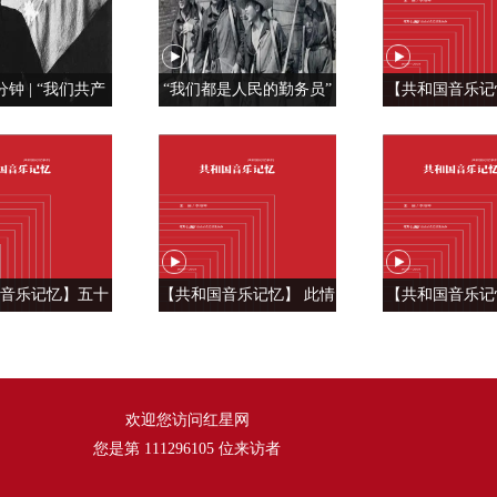
分钟 | “我们共产
“我们都是人民的勤务员”
【共和国音乐记
特殊材料制成的”
红旗， 我为你
《红旗飘
音乐记忆】五十
【共和国音乐记忆】 此情
【共和国音乐记
言 汇成一句话
温暖人间 ——《好人一生
雄风震天吼 —
《爱我中华》
平安》
风》
欢迎您访问红星网
您是第
111296105
位来访者