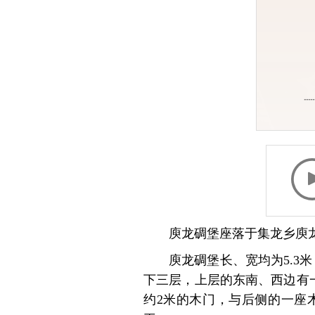
庾龙碉堡座落于集龙乡庾龙
庾龙碉堡长、宽均为5.3
下三层，上层的东南、西边有一
约2米的木门，与后侧的一座