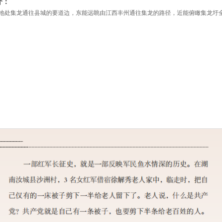
介：
地处集龙通往县城的要道边，东能远眺由江西丰州通往集龙的路径，近能俯瞰集龙圩