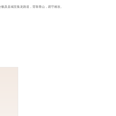
全貌及县城至集龙路道，背靠青山，易守难攻。