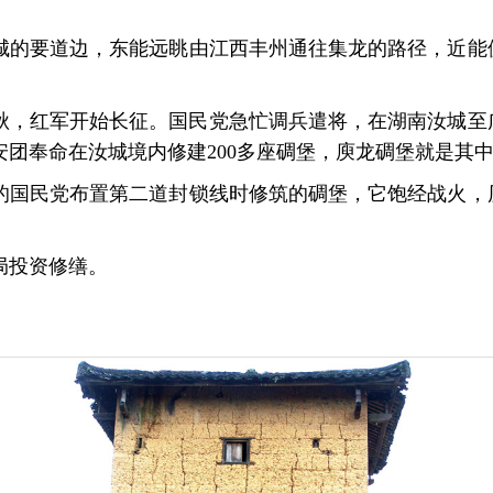
城的要道边，东能远眺由江西丰州通往集龙的路径，近能
4年秋，红军开始长征。国民党急忙调兵遣将，在湖南汝城
团奉命在汝城境内修建200多座碉堡，庾龙碉堡就是其
的国民党布置第二道封锁线时修筑的碉堡，它饱经战火，
。
新局投资修缮。