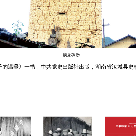
庾龙碉堡
子的温暖》一书，中共党史出版社出版，湖南省汝城县史志