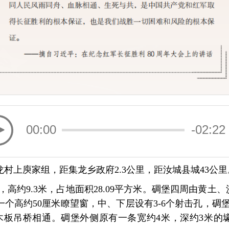
00:00
-02:22
村上庾家组，距集龙乡政府2.3公里，距汝城县城43公里
米，高约9.3米，占地面积28.09平方米。碉堡四周由黄
个高约50厘米瞭望窗，中、下层设有3-6个射击孔，碉
木板吊桥相通。碉堡外侧原有一条宽约4米，深约3米的