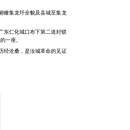
俯瞰集龙圩全貌及县城至集龙
至广东仁化城口布下第二道封锁
中的一座。
历经沧桑，是汝城革命的见证