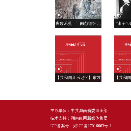
夜数禾蔸——向彭德怀元
“湘子”e
帅学调查研究
党人是用
【共和国音乐记忆】东方
【共和国
风来满眼春 ——《春天的
六种语
故事》
——
主办单位：中共湖南省委组织部
技术支持：湖南红网新媒体集团
ICP备案号：
湘ICP备17016663号-1