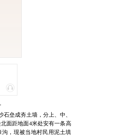
。
土、沙石垒成夯土墙，分上、中、
堡北面距地面4米处安有一条高
壕沟，现被当地村民用泥土填