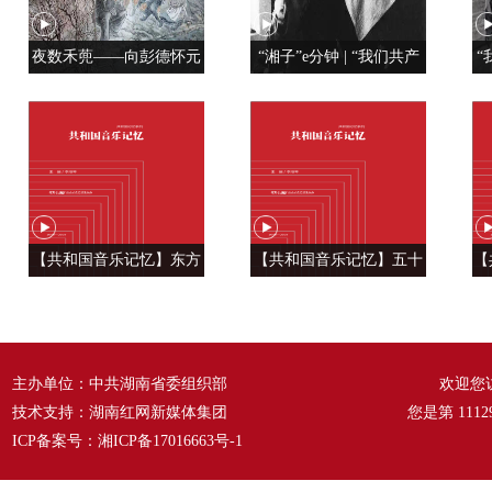
夜数禾蔸——向彭德怀元
“湘子”e分钟 | “我们共产
“
帅学调查研究
党人是用特殊材料制成的”
【共和国音乐记忆】东方
【共和国音乐记忆】五十
【
风来满眼春 ——《春天的
六种语言 汇成一句话
温
故事》
——《爱我中华》
主办单位：中共湖南省委组织部
欢迎您
技术支持：湖南红网新媒体集团
您是第
1112
ICP备案号：
湘ICP备17016663号-1