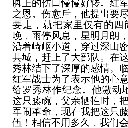
脚上的伤口慢慢好转。红
之恩。伤愈后，他提出要
要走，就把家里仅有的四
晚，雨停风息，星明月朗
沿着崎岖小道，穿过深山
县城，赶上了大部队。在
秀林结下了深厚的感情。
红军战士为了表示他的心
给罗秀林作纪念。他激动
这只藤碗，父亲牺牲时，
军闹革命，现在我把这只
伍！相信不用多久，我们会