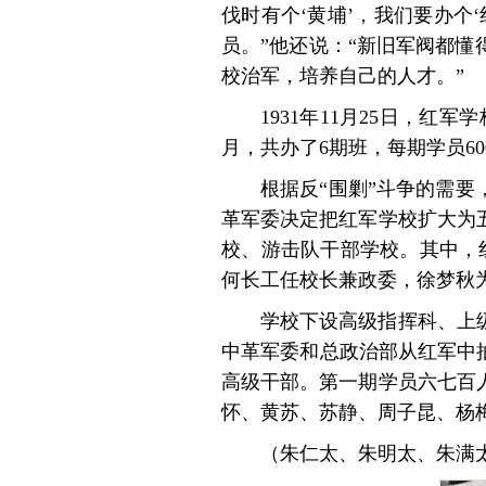
伐时有个‘黄埔’，我们要办个
员。”他还说：“新旧军阀都
校治军，培养自己的人才。”
1931年11月25日，红
月，共办了6期班，每期学员600
根据反“围剿”斗争的需
革军委决定把红军学校扩大为
校、游击队干部学校。其中，红
何长工任校长兼政委，徐梦秋
学校下设高级指挥科、上
中革军委和总政治部从红军中
高级干部。第一期学员六七百
怀、黄苏、苏静、周子昆、杨
（朱仁太、朱明太、朱满