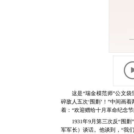
这是“瑞金模范师”公文
碎敌人五次‘围剿’！”中间画
着：“欢迎赠给十月革命纪念节
1931年9月第三次反“
军军长）谈话。他谈到，“我