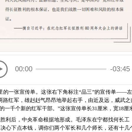
00:00
-03:45
袋里的一张宣传单。这张右下角标注“品三”的宣传单——
着两路红军，雄赳赳气昂昂地举起右手，由近及远，威武
的一千个新的红军干部。”这张宣传单长31厘米，宽18厘
围剿”胜利后，中央革命根据地形成。毛泽东在宁都找何长
们决心下点本钱，调你们两个军长和几个师长，还有十几