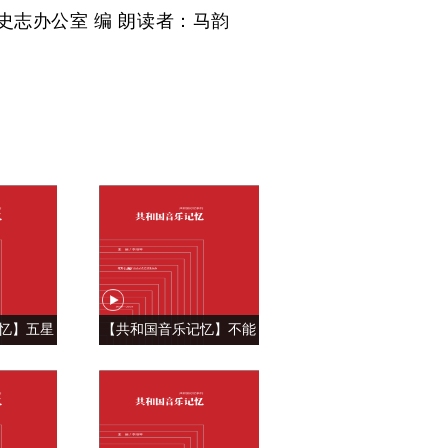
志办公室 编 朗读者：马韵
忆】五星
【共和国音乐记忆】不能
自豪 ——
忘怀的眷恋 ——《青藏高
飘》
原》