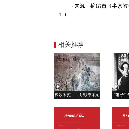
（来源：摘编自《半条被
迪）
相关推荐
夜数禾蔸——向彭德怀元
“湘子”e
帅学调查研究
党人是用