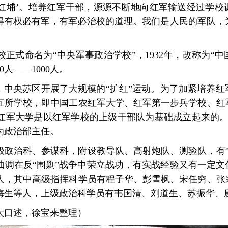
‘红埔’。培养红军干部，源源不断地向红军输送经过学
懂得有权必有军，有军必治校的道理。我们是人民的军队，
军学校正式命名为“中央军事政治学校”，1932年，改称为“中
人——1000人。
要，中央苏区开展了大规模的“扩红”运动。为了加紧培养
五所学校，即中国工农红军大学、红军第一步兵学校、红
军大学是以红军学校的上级干部队为基础成立起来的。19
为政治部主任。
级政治科、参谋科，附设教导队、高射炮队、测验队，有专
抽调在反“围剿”战争中荣立战功，有实战经验又有一定文
人，其中高级指挥科学员有程子华、彭雪枫、宋任穷、张
梅生等人，上级政治科学员有韦国清、刘道生、苏振华、
太口述，徐宝来整理）