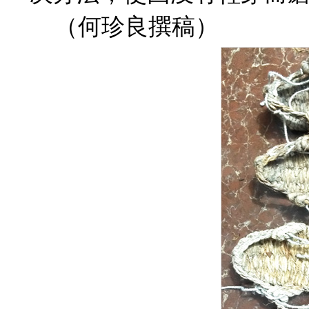
（何珍良撰稿）