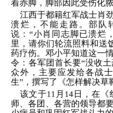
着赤脚，脚部因此受伤化
江西于都籍红军战士肖
溃烂，不能走路。部队
说：“小肖同志脚已溃烂
里，请你们轮流照料和送
药疗伤。邓小平知道这一
令：各军团首长要“没收
众外，主要应发给各战
生”，撰写了《怎样解决草
该文于11月14日，在
师、各团、各营的领导都