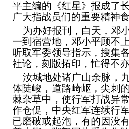
平主编的《红星》报成了
广大指战员们的重要精神
为办好报刊，白天，邓
一到宿营地，邓小平顾不
听取军委领导指示，搜集
社论，刻版拓印，忙得不
汝城地处诸广山余脉，
体陡峻，道路崎岖，尖刺
棘杂草中，使行军打战异
作仓促，中央红军连续行
已磨破或起泡，有的因没