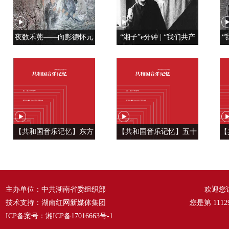
夜数禾蔸——向彭德怀元
“湘子”e分钟 | “我们共产
“
帅学调查研究
党人是用特殊材料制成的”
【共和国音乐记忆】东方
【共和国音乐记忆】五十
【
风来满眼春 ——《春天的
六种语言 汇成一句话
温
故事》
——《爱我中华》
主办单位：中共湖南省委组织部
欢迎您
技术支持：湖南红网新媒体集团
您是第
1112
ICP备案号：
湘ICP备17016663号-1