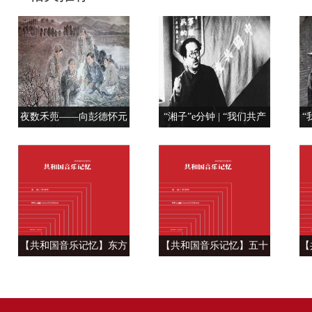
夜数禾蔸——向彭德怀元
“湘子”e分钟 | “我们共产
“
帅学调查研究
党人是用特殊材料制成的”
【共和国音乐记忆】东方
【共和国音乐记忆】五十
【
风来满眼春 ——《春天的
六种语言 汇成一句话
温
故事》
——《爱我中华》