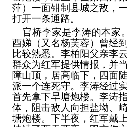
萍）一面钳制县城之敌，
打开一条通路。
官桥李家是李涛的本家。1
酉娣（又名杨芙蓉）曾经
比较熟悉。李柏阳父亲李
群众为红军提供情报，并
障山顶，居高临下，四面
派一个连死守。李涛经过
首先拿下旱塘炮楼。李涛
体，阻击敌人向担盐坳、
塘炮楼。下半夜，红军戴