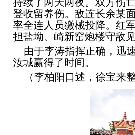
持续了两天两夜。双方伤
登收留养伤。敌连长余某
率全连人员缴械投降。红
担盐坳、崎新窑炮楼守敌
由于李涛指挥正确，迅
汝城赢得了时间。
（李柏阳口述，徐宝来