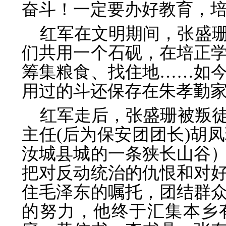
奋斗！一定要办好教育，
红军在文明期间，张盛
们共用一个石砚，在培正
筹集粮食、找住地……如
用过的斗还保存在朱孝勤
红军走后，张盛珊被叛徒
主任(后为保安团团长)胡
汝城县城的一条狭长山谷
把对反动统治的仇恨和对
住毛泽东的嘱托，团结群
的努力，他终于汇集本乡