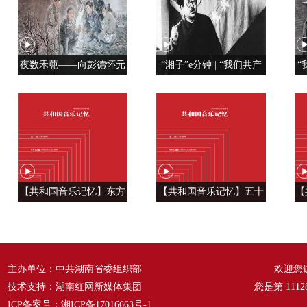
夜数禾蔸——向彭德怀元
“湘子”e分钟 | “我们共产
“
帅学调查研究
党人是用特殊材料制成的”
【共和国音乐记忆】东方
【共和国音乐记忆】五十
【
风来满眼春 ——《春天的
六种语言 汇成一句话
温
故事》
——《爱我中华》
主办单位：中共湖南省委组织部
欢迎您
技术支持：湖南红网新媒体集团
您是第
1112
ICP备案号：
湘ICP备17016663号-1