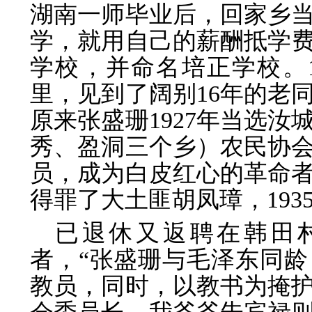
湖南一师毕业后，回家乡
学，就用自己的薪酬抵学费
学校，并命名培正学校。1
里，见到了阔别16年的老
原来张盛珊1927年当选
秀、盈洞三个乡）农民协
员，成为白皮红心的革命
得罪了大土匪胡凤璋，193
已退休又返聘在韩田
者，“张盛珊与毛泽东同
教员，同时，以教书为掩