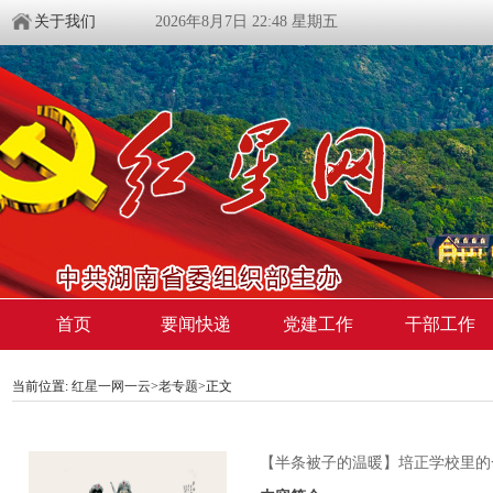
关于我们
2026年8月7日 22:48 星期五
首页
要闻快递
党建工作
干部工作
当前位置:
红星一网一云
>
老专题
>
正文
【半条被子的温暖】培正学校里的