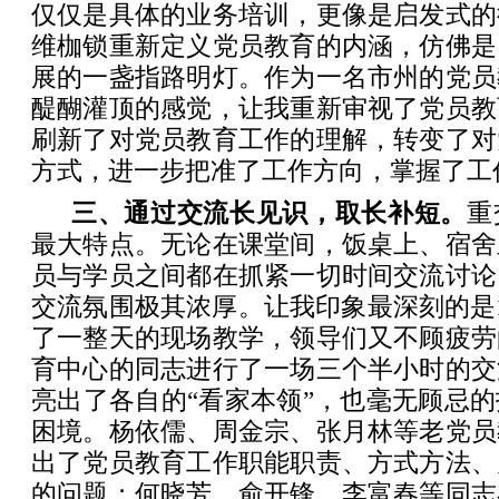
仅仅是具体的业务培训，更像是启发式的
维枷锁重新定义党员教育的内涵，仿佛是
展的一盏指路明灯。作为一名市州的党员
醍醐灌顶的感觉，让我重新审视了党员教
刷新了对党员教育工作的理解，转变了对
方式，进一步把准了工作方向，掌握了工
三、通过交流长见识，取长补短。
重
最大特点。无论在课堂间，饭桌上、宿舍
员与学员之间都在抓紧一切时间交流讨论
交流氛围极其浓厚。让我印象最深刻的是
了一整天的现场教学，领导们又不顾疲劳
育中心的同志进行了一场三个半小时的交
亮出了各自的“看家本领”，也毫无顾忌
困境。杨依儒、周金宗、张月林等老党员
出了党员教育工作职能职责、方式方法、
的问题；何晓芳、俞开锋、李富春等同志