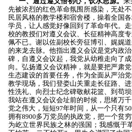
一、通过遵义悟初心，饮水思源。
来
先被浓烈的红色革命氛围所感染，无处不
民居风格的教学楼和宿舍楼，操着全国各
学员，让人感觉好像回到了革命年代。走
校的教授们对遵义会议、长征精神高度专
佩不已。谢以佐副校长旁征博引、娓娓道
的来龙去脉。他指出遵义会议是党内政治
碑，自遵义会议起，我党从幼稚走向了成
向。弘扬遵义会议精神，就是要把严肃党
生态建设的首要任务，作为全面从严治党
教学现场，我们登娄山关重走长征路、进
性洗礼、向烈士纪念碑敬献花篮、到苟坝
我站在遵义会议会址前的时候，思绪万千
党之伟大，短短97年时间，从一个只有5
拥有8900多万党员的执政党，把一个贫
为屹立世界民族之林的强国；我感慨于革