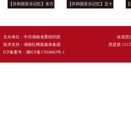
【共和国音乐记忆】东方
【共和国音乐记忆】五十
【
风来满眼春 ——《春天的
六种语言 汇成一句话
温
故事》
——《爱我中华》
主办单位：中共湖南省委组织部
欢迎您
技术支持：湖南红网新媒体集团
您是第
1113
ICP备案号：
湘ICP备17016663号-1