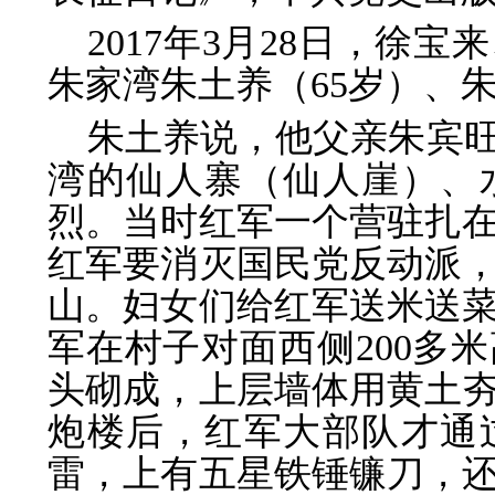
2017年3月28日，徐
朱家湾朱土养（65岁）、朱
朱土养说，他父亲朱宾
湾的仙人寨（仙人崖）、
烈。当时红军一个营驻扎
红军要消灭国民党反动派
山。妇女们给红军送米送
军在村子对面西侧200多
头砌成，上层墙体用黄土
炮楼后，红军大部队才通
雷，上有五星铁锤镰刀，