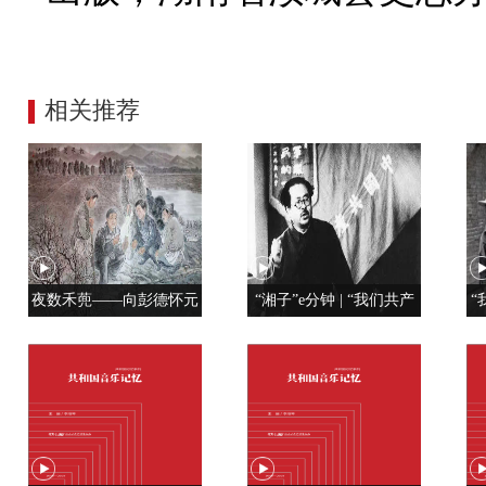
相关推荐
夜数禾蔸——向彭德怀元
“湘子”e分钟 | “我们共产
“
帅学调查研究
党人是用特殊材料制成的”