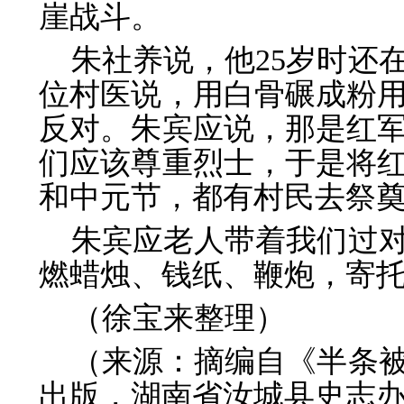
崖战斗。
朱社养说，他25岁时还
位村医说，用白骨碾成粉
反对。朱宾应说，那是红
们应该尊重烈士，于是将
和中元节，都有村民去祭
朱宾应老人带着我们过
燃蜡烛、钱纸、鞭炮，寄
（徐宝来整理）
（来源：摘编自《半条
出版，湖南省汝城县史志办