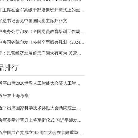
习近平主席在全军高级干部培训班开班式上的重要讲话引领全军开展思想整风、深化政治整训
平总书记会见中国国民党主席郑丽文
中共中央办公厅印发《全国党员教育培训工作规划（2024－2028年）》
中共中央国务院印发《乡村全面振兴规划（2024—2027年）》
习近平：民营经济发展前景广阔大有可为 民营企业和民营企业家大显身手正当其时
品排行
习近平出席2026世界人工智能大会暨人工智能全球治理高级别会议开幕式并发表主旨讲话
近平在上海考察
习近平出席国家科学技术奖励大会两院院士大会中国科协第十一次全国代表大会并发表重要讲话
中央军委举行晋升上将军衔仪式 习近平颁发命令状并向晋衔的军官表示祝贺
庆祝中国共产党成立105周年大会在京隆重举行 习近平发表重要讲话