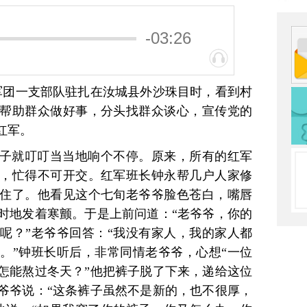
-03:26
、八军团一支部队驻扎在汝城县外沙珠目时，看到村
帮助群众做好事，分头找群众谈心，宣传党的
红军。
子就叮叮当当地响个不停。原来，所有的红军
，忙得不可开交。红军班长钟永帮几户人家修
住了。他看见这个七旬老爷爷脸色苍白，嘴唇
时地发着寒颤。于是上前问道：“老爷爷，你的
呢？”老爷爷回答：“我没有家人，我的家人都
。”钟班长听后，非常同情老爷爷，心想“一位
怎能熬过冬天？”他把裤子脱了下来，递给这位
爷爷说：“这条裤子虽然不是新的，也不很厚，