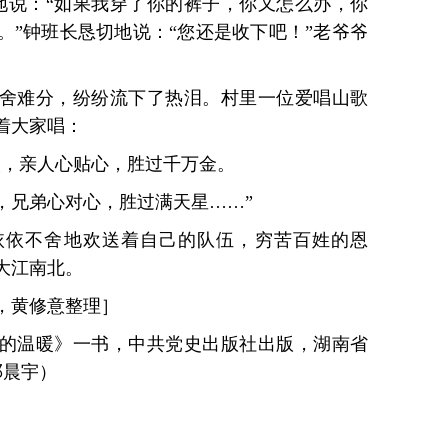
地说：“如果我穿了你的裤子，你又怎么办，你
。”钟班长恳切地说：“您还是收下吧！”老爷爷
舍难分，纷纷流下了热泪。村里一位爱唱山歌
着大家唱：
人，亲人心贴心，胜过千万金。
，兄弟心对心，胜过满天星……”
依依不舍地欢送着自己的队伍，穷苦百姓的恩
大江南北。
述，黄修意整理］
的温暖》一书，中共党史出版社出版，湖南省
邓晨宇）