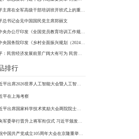
习近平主席在全军高级干部培训班开班式上的重要讲话引领全军开展思想整风、深化政治整训
平总书记会见中国国民党主席郑丽文
中共中央办公厅印发《全国党员教育培训工作规划（2024－2028年）》
中共中央国务院印发《乡村全面振兴规划（2024—2027年）》
习近平：民营经济发展前景广阔大有可为 民营企业和民营企业家大显身手正当其时
品排行
习近平出席2026世界人工智能大会暨人工智能全球治理高级别会议开幕式并发表主旨讲话
近平在上海考察
习近平出席国家科学技术奖励大会两院院士大会中国科协第十一次全国代表大会并发表重要讲话
中央军委举行晋升上将军衔仪式 习近平颁发命令状并向晋衔的军官表示祝贺
庆祝中国共产党成立105周年大会在京隆重举行 习近平发表重要讲话