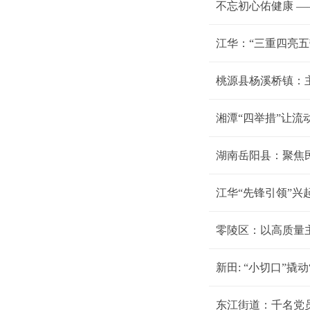
不忘初心佑健康 
江华：“三重四亮五
桃源县杨溪桥镇：
湘潭“四举措”让流
湖南岳阳县：聚焦
江华“先锋引领”兴
零陵区：以高质量
新田: “小切口”撬动
东江街道：千名党