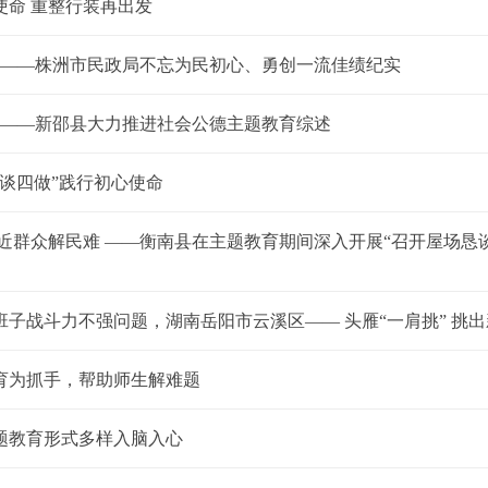
使命 重整行装再出发
肩 ——株洲市民政局不忘为民初心、勇创一流佳绩纪实
兰 ——新邵县大力推进社会公德主题教育综述
谈四做”践行初心使命
近群众解民难 ——衡南县在主题教育期间深入开展“召开屋场恳
子战斗力不强问题，湖南岳阳市云溪区—— 头雁“一肩挑” 挑
育为抓手，帮助师生解难题
题教育形式多样入脑入心