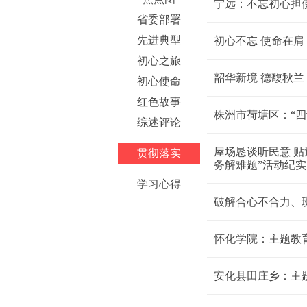
宁远：不忘初心担
省委部署
先进典型
初心不忘 使命在
初心之旅
韶华新境 德馥秋
初心使命
红色故事
株洲市荷塘区：“四
综述评论
屋场恳谈听民意 贴
贯彻落实
务解难题”活动纪实
学习心得
破解合心不合力、班
怀化学院：主题教
安化县田庄乡：主