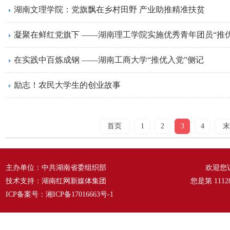
湖南文理学院：党旗飘在乡村田野 产业助推精准扶贫
凝聚在鲜红党旗下 ——湖南理工学院实施优秀青年团员“推
在实践中百炼成钢 ——湖南工商大学“推优入党”侧记
励志！农民大学生的创业故事
首页
1
2
3
4
末
主办单位：中共湖南省委组织部
欢迎您
技术支持：湖南红网新媒体集团
您是第
1112
ICP备案号：
湘ICP备17016663号-1