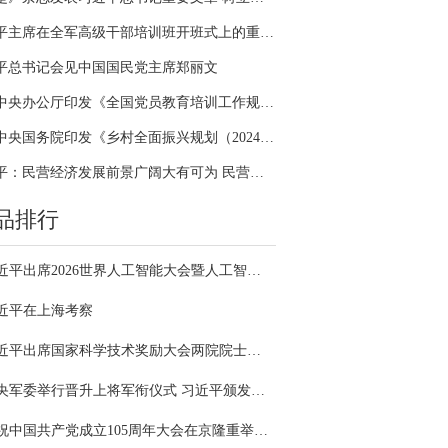
习近平主席在全军高级干部培训班开班式上的重要讲话引领全军开展思想整风、深化政治整训
平总书记会见中国国民党主席郑丽文
中共中央办公厅印发《全国党员教育培训工作规划（2024－2028年）》
中共中央国务院印发《乡村全面振兴规划（2024—2027年）》
习近平：民营经济发展前景广阔大有可为 民营企业和民营企业家大显身手正当其时
品排行
习近平出席2026世界人工智能大会暨人工智能全球治理高级别会议开幕式并发表主旨讲话
近平在上海考察
习近平出席国家科学技术奖励大会两院院士大会中国科协第十一次全国代表大会并发表重要讲话
中央军委举行晋升上将军衔仪式 习近平颁发命令状并向晋衔的军官表示祝贺
庆祝中国共产党成立105周年大会在京隆重举行 习近平发表重要讲话