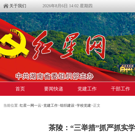
关于我们
2026年8月6日 14:02 星期四
首页
要闻快递
党建工作
干部工作
当前位置:
红星一网一云
>
党建工作
>
组织建设
>
学校党建
>
正文
茶陵：“三举措”抓严抓实