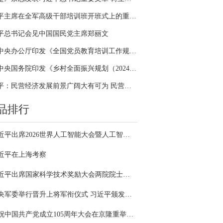
习近平主席在全军高级干部培训班开班式上的重要讲话引领全军开展思想整风、深化政治整训
平总书记会见中国国民党主席郑丽文
中共中央办公厅印发《全国党员教育培训工作规划（2024－2028年）》
中共中央国务院印发《乡村全面振兴规划（2024—2027年）》
习近平：民营经济发展前景广阔大有可为 民营企业和民营企业家大显身手正当其时
品排行
习近平出席2026世界人工智能大会暨人工智能全球治理高级别会议开幕式并发表主旨讲话
近平在上海考察
习近平出席国家科学技术奖励大会两院院士大会中国科协第十一次全国代表大会并发表重要讲话
中央军委举行晋升上将军衔仪式 习近平颁发命令状并向晋衔的军官表示祝贺
庆祝中国共产党成立105周年大会在京隆重举行 习近平发表重要讲话