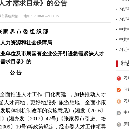
人才需求目录》的公告
组织部 时间： 2018-03-29 11:15
习近
张 家 界 市 委 组 织 部
市人力资源和社会保障局
直事业单位及市属国有企业公开引进急需紧缺人才
需求目录》的
精
公 告
习
全面推进人才工作“四化两建”，加快推动人才
游人才高地，更好地服务“旅游胜地、全面小康
发展体制机制改革的实施意见》(湘发〔2016〕
》(湘办发〔2017〕42号)《张家界市引进、培
009〕10号)等政策规定，经市委人才工作领导