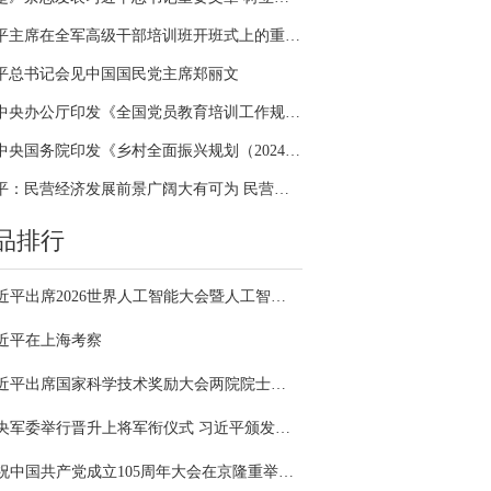
习近平主席在全军高级干部培训班开班式上的重要讲话引领全军开展思想整风、深化政治整训
平总书记会见中国国民党主席郑丽文
中共中央办公厅印发《全国党员教育培训工作规划（2024－2028年）》
中共中央国务院印发《乡村全面振兴规划（2024—2027年）》
习近平：民营经济发展前景广阔大有可为 民营企业和民营企业家大显身手正当其时
品排行
习近平出席2026世界人工智能大会暨人工智能全球治理高级别会议开幕式并发表主旨讲话
近平在上海考察
习近平出席国家科学技术奖励大会两院院士大会中国科协第十一次全国代表大会并发表重要讲话
中央军委举行晋升上将军衔仪式 习近平颁发命令状并向晋衔的军官表示祝贺
庆祝中国共产党成立105周年大会在京隆重举行 习近平发表重要讲话