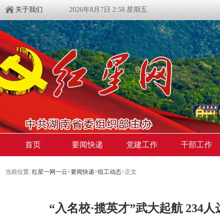
关于我们
2026年8月7日 2:58 星期五
首页
要闻快递
党建工作
干部工作
当前位置:
红星一网一云
>
要闻快递
>
组工动态
>
正文
“入名校·揽英才”武大起航 234