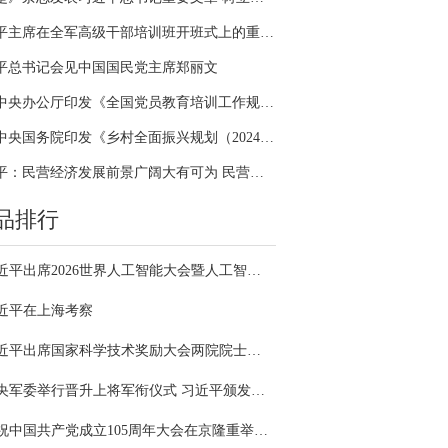
习近平主席在全军高级干部培训班开班式上的重要讲话引领全军开展思想整风、深化政治整训
平总书记会见中国国民党主席郑丽文
中共中央办公厅印发《全国党员教育培训工作规划（2024－2028年）》
中共中央国务院印发《乡村全面振兴规划（2024—2027年）》
习近平：民营经济发展前景广阔大有可为 民营企业和民营企业家大显身手正当其时
品排行
习近平出席2026世界人工智能大会暨人工智能全球治理高级别会议开幕式并发表主旨讲话
近平在上海考察
习近平出席国家科学技术奖励大会两院院士大会中国科协第十一次全国代表大会并发表重要讲话
中央军委举行晋升上将军衔仪式 习近平颁发命令状并向晋衔的军官表示祝贺
庆祝中国共产党成立105周年大会在京隆重举行 习近平发表重要讲话