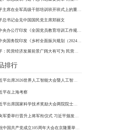
习近平主席在全军高级干部培训班开班式上的重要讲话引领全军开展思想整风、深化政治整训
平总书记会见中国国民党主席郑丽文
中共中央办公厅印发《全国党员教育培训工作规划（2024－2028年）》
中共中央国务院印发《乡村全面振兴规划（2024—2027年）》
习近平：民营经济发展前景广阔大有可为 民营企业和民营企业家大显身手正当其时
品排行
习近平出席2026世界人工智能大会暨人工智能全球治理高级别会议开幕式并发表主旨讲话
近平在上海考察
习近平出席国家科学技术奖励大会两院院士大会中国科协第十一次全国代表大会并发表重要讲话
中央军委举行晋升上将军衔仪式 习近平颁发命令状并向晋衔的军官表示祝贺
庆祝中国共产党成立105周年大会在京隆重举行 习近平发表重要讲话