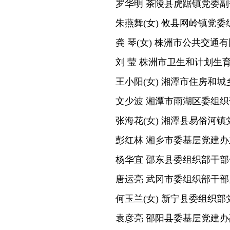
罗华明 茶陵县虎踞镇党委副
朱燕舞(女) 攸县网岭镇党
龚 琴(女) 株洲市公共交
刘 莹 株洲市卫生和计划生
王小阳(女) 湘潭市住房和
文少波 湘潭市雨湖区委组
张海花(女) 湘潭县易俗河
彭红林 湘乡市委基层党建
杨华宜 邵东县委组织部干
唐运亮 武冈市委组织部干
何玉兰(女) 新宁县委组织
袁彦亮 邵阳县委基层党建