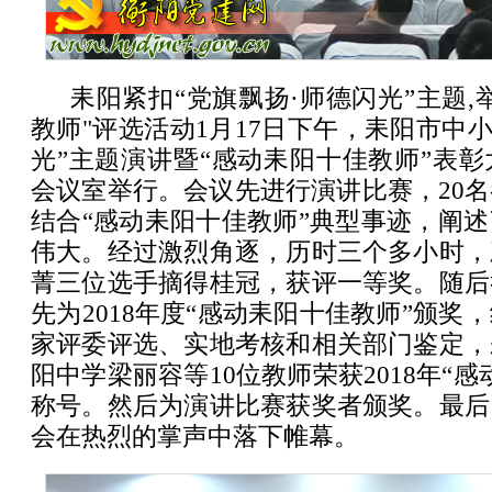
耒阳紧扣“党旗飘扬·师德闪光”主题,
教师"评选活动1月17日下午，耒阳市中小
光”主题演讲暨“感动耒阳十佳教师”表
会议室举行。会议先进行演讲比赛，20
结合“感动耒阳十佳教师”典型事迹，阐
伟大。经过激烈角逐，历时三个多小时，
菁三位选手摘得桂冠，获评一等奖。随后
先为2018年度“感动耒阳十佳教师”颁奖
家评委评选、实地考核和相关部门鉴定，
阳中学梁丽容等10位教师荣获2018年“
称号。然后为演讲比赛获奖者颁奖。最后
会在热烈的掌声中落下帷幕。