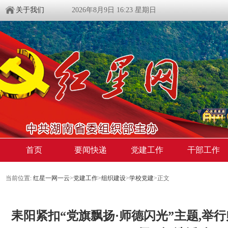
关于我们
2026年8月9日 16:23 星期日
首页
要闻快递
党建工作
干部工作
当前位置:
红星一网一云
>
党建工作
>
组织建设
>
学校党建
>
正文
耒阳紧扣“党旗飘扬·师德闪光”主题,举