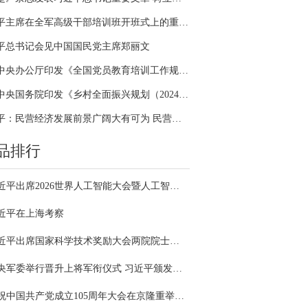
习近平主席在全军高级干部培训班开班式上的重要讲话引领全军开展思想整风、深化政治整训
平总书记会见中国国民党主席郑丽文
中共中央办公厅印发《全国党员教育培训工作规划（2024－2028年）》
中共中央国务院印发《乡村全面振兴规划（2024—2027年）》
习近平：民营经济发展前景广阔大有可为 民营企业和民营企业家大显身手正当其时
品排行
习近平出席2026世界人工智能大会暨人工智能全球治理高级别会议开幕式并发表主旨讲话
近平在上海考察
习近平出席国家科学技术奖励大会两院院士大会中国科协第十一次全国代表大会并发表重要讲话
中央军委举行晋升上将军衔仪式 习近平颁发命令状并向晋衔的军官表示祝贺
庆祝中国共产党成立105周年大会在京隆重举行 习近平发表重要讲话