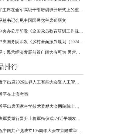
习近平主席在全军高级干部培训班开班式上的重要讲话引领全军开展思想整风、深化政治整训
平总书记会见中国国民党主席郑丽文
中共中央办公厅印发《全国党员教育培训工作规划（2024－2028年）》
中共中央国务院印发《乡村全面振兴规划（2024—2027年）》
习近平：民营经济发展前景广阔大有可为 民营企业和民营企业家大显身手正当其时
品排行
习近平出席2026世界人工智能大会暨人工智能全球治理高级别会议开幕式并发表主旨讲话
近平在上海考察
习近平出席国家科学技术奖励大会两院院士大会中国科协第十一次全国代表大会并发表重要讲话
中央军委举行晋升上将军衔仪式 习近平颁发命令状并向晋衔的军官表示祝贺
庆祝中国共产党成立105周年大会在京隆重举行 习近平发表重要讲话