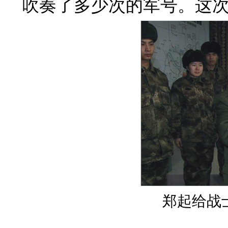
吹奏了多少次的军号。这
郑起给战