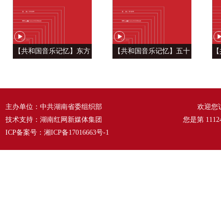
【共和国音乐记忆】东方
【共和国音乐记忆】五十
【
风来满眼春 ——《春天的
六种语言 汇成一句话
温
故事》
——《爱我中华》
主办单位：中共湖南省委组织部
欢迎您
技术支持：湖南红网新媒体集团
您是第
1112
ICP备案号：
湘ICP备17016663号-1