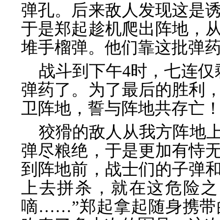
弹孔。后来敌人发现这是
于是郑起趁机爬出阵地，
堆手榴弹。他们靠这批弹
战斗到下午4时，七连仅
弹药了。为了最后的胜利
卫阵地，誓与阵地共存亡
狡猾的敌人从我方阵地
弹尽粮绝，于是更加有恃
到阵地前，战士们的子弹
上去拼杀，就在这危险之
嘀……”郑起拿起随身携