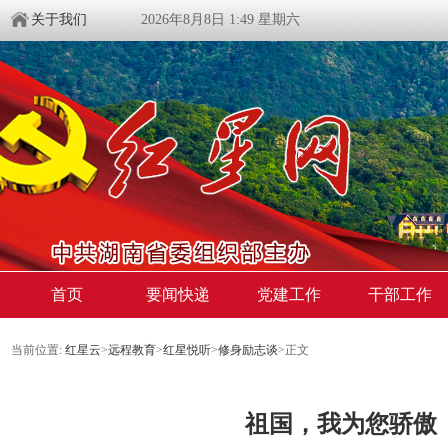
关于我们
2026年8月8日 1:49 星期六
首页
要闻快递
党建工作
干部工作
当前位置:
红星云
>
远程教育
>
红星悦听
>
修身励志谈
>正文
祖国，我为您骄傲